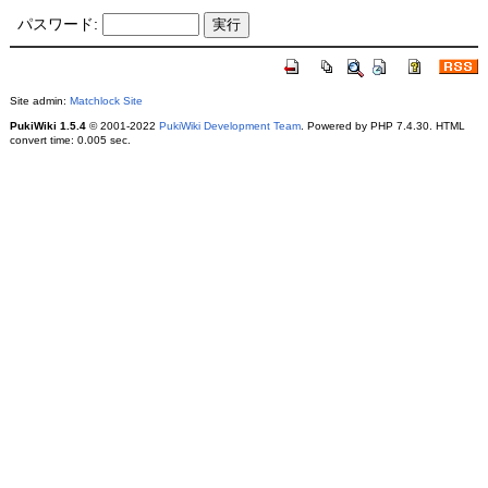
パスワード:
Site admin:
Matchlock Site
PukiWiki 1.5.4
© 2001-2022
PukiWiki Development Team
. Powered by PHP 7.4.30. HTML
convert time: 0.005 sec.