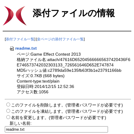
添付ファイルの情報
[
添付ファイル一覧
] [
全ページの添付ファイル一覧
]
readme.txt
ページ:Game Effect Contest 2013
格納ファイル名:attach/47616D652045666665637420436F6
E746573742032303133_726561646D652E747874
MD5ハッシュ値:c2789da59e135fb63f3b1e23791166bb
サイズ:0.7KB (668 bytes)
Content-type:text/plain
登録日時:2014/12/15 12:52:36
アクセス数:1056
このファイルを削除します。(管理者パスワードが必要です)
このファイルを凍結します。(管理者パスワードが必要です)
名前を変更します。(管理者パスワードが必要です)
新しい名前: